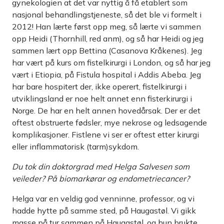
gynekologien at det var nyttig å få etablert som
nasjonal behandlingstjeneste, så det ble vi formelt i
2012! Han lærte først opp meg, så lærte vi sammen
opp Heidi (Thornhill, red anm), og så har Heidi og jeg
sammen lært opp Bettina (Casanova Kråkenes). Jeg
har vært på kurs om fistelkirurgi i London, og så har jeg
vært i Etiopia, på Fistula hospital i Addis Abeba. Jeg
har bare hospitert der, ikke operert, fistelkirurgi i
utviklingsland er noe helt annet enn fisterkirurgi i
Norge. De har en helt annen hovedårsak. Der er det
oftest obstruerte fødsler, mye nekrose og ledsagende
komplikasjoner. Fistlene vi ser er oftest etter kirurgi
eller inflammatorisk (tarm)sykdom.
Du tok din doktorgrad med Helga Salvesen som
veileder? På biomarkørar og endometriecancer?
Helga var en veldig god venninne, professor, og vi
hadde hytte på samme sted, på Haugastøl. Vi gikk
masse på tur sammen på Haugastøl, og hun brukte