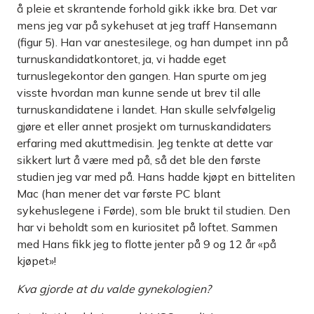
å pleie et skrantende forhold gikk ikke bra. Det var
mens jeg var på sykehuset at jeg traff Hansemann
(figur 5). Han var anestesilege, og han dumpet inn på
turnuskandidatkontoret, ja, vi hadde eget
turnuslegekontor den gangen. Han spurte om jeg
visste hvordan man kunne sende ut brev til alle
turnuskandidatene i landet. Han skulle selvfølgelig
gjøre et eller annet prosjekt om turnuskandidaters
erfaring med akuttmedisin. Jeg tenkte at dette var
sikkert lurt å være med på, så det ble den første
studien jeg var med på. Hans hadde kjøpt en bitteliten
Mac (han mener det var første PC blant
sykehuslegene i Førde), som ble brukt til studien. Den
har vi beholdt som en kuriositet på loftet. Sammen
med Hans fikk jeg to flotte jenter på 9 og 12 år «på
kjøpet»!
Kva gjorde at du valde gynekologien?