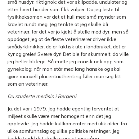
små husdyr, riktignok; det var skilpadde, undulater og
etter hvert hunder som fikk valper. Da jeg leste til
fysikkeksamen var det et kull med små mynder som
kravlet rundt meg. Jeg tenkte at jeg skulle bli
veterinær, for det var jo kjekt å stelle med dyr, men så
oppdaget jeg at de fleste veterinærer driver ikke
smådyrklinikker, de er faktisk ute i landbruket, det er
kyr og greier! Svære dyr! Det ble for skummelt, da ville
jeg heller bli lege. Så endte jeg ironisk nok opp som
gynekolog; når man står med lang hanske og skal
gjøre manuell placentauthenting føler man seg litt
som en veterinær.
Du studerte medisin i Bergen?
Ja, det var i 1979. Jeg hadde egentlig forventet at
miljøet skulle være mer homogent enn det jeg
opplevde. Jeg hadde kullkamerater med ulik alder, fra
ulike samfunnslag og ulike politiske retninger. Jeg
hadde trodd det skulle være et mer sånn