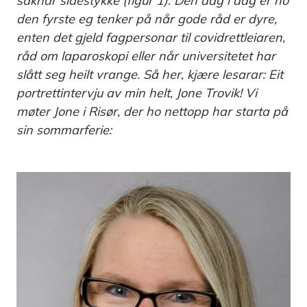
saknar sidestykke (figur 1). Den dag i dag er ho
den fyrste eg tenker på når gode råd er dyre,
enten det gjeld fagpersonar til covidrettleiaren,
råd om laparoskopi eller når universitetet har
slått seg heilt vrange. Så her, kjære lesarar: Eit
portrettintervju av min helt, Jone Trovik! Vi
møter Jone i Risør, der ho nettopp har starta på
sin sommarferie: