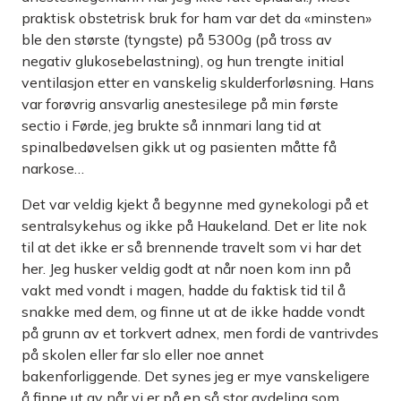
praktisk obstetrisk bruk for ham var det da «minsten»
ble den største (tyngste) på 5300g (på tross av
negativ glukosebelastning), og hun trengte initial
ventilasjon etter en vanskelig skulderforløsning. Hans
var forøvrig ansvarlig anestesilege på min første
sectio i Førde, jeg brukte så innmari lang tid at
spinalbedøvelsen gikk ut og pasienten måtte få
narkose…
Det var veldig kjekt å begynne med gynekologi på et
sentralsykehus og ikke på Haukeland. Det er lite nok
til at det ikke er så brennende travelt som vi har det
her. Jeg husker veldig godt at når noen kom inn på
vakt med vondt i magen, hadde du faktisk tid til å
snakke med dem, og finne ut at de ikke hadde vondt
på grunn av et torkvert adnex, men fordi de vantrivdes
på skolen eller far slo eller noe annet
bakenforliggende. Det synes jeg er mye vanskeligere
å finne ut av når vi er på en så stor avdeling som