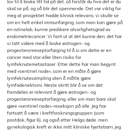
lov til å bruke litt tid på det, så forstår du hva det er du
skal se på, og så blir det spennende. Det var viktig for
meg at prosjektet hadde klinisk relevans; vi skulle se
om en helt enkel immunfarging, som man kan gjøre på
en rutinelab, kunne predikere alvorlighetsgrad av
endometriecancer. Vi fant ut at det kunne den, det har
vi tatt videre med å bruke østrogen- og
progesteronreseptorfarging til å si om dette er en
cancer med stor eller liten risiko for
lymfeknutemetastaser. Etter dette har man begynt
med «sentinel node», som er en måte å gjøre
lymfeknutesampling uten å måtte gjøre
lymfadenektomi. Neste skritt blir å se om det
fremdeles er relevant å gjøre østrogen- og
progesteronreseptorfarging, eller om man bare skal
gjøre «sentinel node»-reseksjon på alle. Jeg har
fortsatt å være i kreftforskningsgruppen (som
postdok, figur 6), og også etter Helga døde, men
gynekologisk kreft er ikke mitt kliniske hjertebarn, jeg