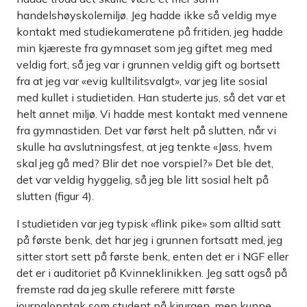
handelshøyskolemiljø. Jeg hadde ikke så veldig mye
kontakt med studiekameratene på fritiden, jeg hadde
min kjæreste fra gymnaset som jeg giftet meg med
veldig fort, så jeg var i grunnen veldig gift og bortsett
fra at jeg var «evig kulltilitsvalgt», var jeg lite sosial
med kullet i studietiden. Han studerte jus, så det var et
helt annet miljø. Vi hadde mest kontakt med vennene
fra gymnastiden. Det var først helt på slutten, når vi
skulle ha avslutningsfest, at jeg tenkte «Jøss, hvem
skal jeg gå med? Blir det noe vorspiel?» Det ble det,
det var veldig hyggelig, så jeg ble litt sosial helt på
slutten (figur 4).
I studietiden var jeg typisk «flink pike» som alltid satt
på første benk, det har jeg i grunnen fortsatt med, jeg
sitter stort sett på første benk, enten det er i NGF eller
det er i auditoriet på Kvinneklinikken. Jeg satt også på
fremste rad da jeg skulle referere mitt første
journalopptak som student på kirurgen, men kunne