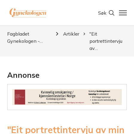
Søk
Fagbladet
Artikler
"Eit
Gynekologen -…
portrettintervju
av…
Annonse
"Eit portrettintervju av min