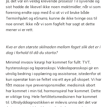
Ja, det var en veldig krevende prosess! Til syvende og
sist hadde de likevel ikke noen maktmidler; når vi som
forening endte opp med å si at vi vil bruke både
Terminhjulet og eSnurra, kunne de ikke tvinge oss til
noe annet. Ikke når vi som fagfelt har sagt at dette
mener vi er rett.
Kva er den største skilnaden mellom faget slik det er i
dag i forhold til då du starta?
Minimal invasiv kirurgi har kommet for fullt: TVT,
hysteroskopi og laparoskopi. Videolaparoskopi gir en
utrolig bedring i opplæring og assistanse, istedenfor at
kun operatør kan se feltet via ett øye på skopet. Vi har
fått masse nye prevensjonsmidler, medisinsk abort
har kommet i min tid, hormonspiral har kommet. Dette
er viktige ting. Hele fertilitetsmedisinen har kommet
til. Ultralyddiagnostikken er milevis unna det det var