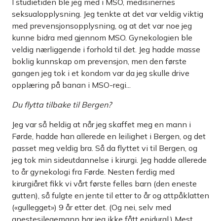
I studietiden ble jeg med i MSO, medisinernes
seksualopplysning. Jeg tenkte at det var veldig viktig
med prevensjonsopplysning, og at det var noe jeg
kunne bidra med gjennom MSO. Gynekologien ble
veldig nærliggende i forhold til det. Jeg hadde masse
boklig kunnskap om prevensjon, men den første
gangen jeg tok i et kondom var da jeg skulle drive
opplæring på banan i MSO-regi...
Du flytta tilbake til Bergen?
Jeg var så heldig at når jeg skaffet meg en mann i
Førde, hadde han allerede en leilighet i Bergen, og det
passet meg veldig bra. Så da flyttet vi til Bergen, og
jeg tok min sideutdannelse i kirurgi. Jeg hadde allerede
to år gynekologi fra Førde. Nesten ferdig med
kirurgiåret fikk vi vårt første felles barn (den eneste
gutten), så fulgte en jente til etter to år og attpåklatten
(«gullegget») 9 år etter det. (Og nei, selv med
anestesilegemann har jeg ikke fått epidural.) Mest