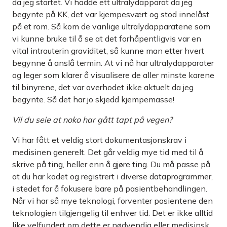
da jeg startet. Vi hadde ett ultralydapparat da jeg
begynte på KK, det var kjempesvært og stod innelåst
på et rom. Så kom de vanlige ultralydapparatene som
vi kunne bruke til å se at det forhåpentligvis var en
vital intrauterin graviditet, så kunne man etter hvert
begynne å anslå termin. At vi nå har ultralydapparater
og leger som klarer å visualisere de aller minste karene
til binyrene, det var overhodet ikke aktuelt da jeg
begynte. Så det har jo skjedd kjempemasse!
Vil du seie at noko har gått tapt på vegen?
Vi har fått et veldig stort dokumentasjonskrav i
medisinen generelt. Det går veldig mye tid med til å
skrive på ting, heller enn å gjøre ting. Du må passe på
at du har kodet og registrert i diverse dataprogrammer,
i stedet for å fokusere bare på pasientbehandlingen.
Når vi har så mye teknologi, forventer pasientene den
teknologien tilgjengelig til enhver tid. Det er ikke alltid
like velfundert om dette er nødvendig eller medisinsk