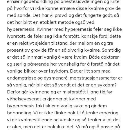
ernæringsbehandling på anestesiavdelingen og lurte
på hvorfor vi ikke kunne ernære disse kvalme gravide
med sonde. Det har vi prøvd, og det fungerte godt, så
det har blitt en etablert metode også ved
hyperemesis. Kvinner med hyperemesis føler seg ikke
ivaretatt, de føler seg ikke forstått, kanskje fordi dette
er en relativt sjelden tilstand, der mellom én og tre
prosent av gravide får en så alvorlig kvalme. Samtidig
er det så innmari vanlig å være kvalm. Både doktorer
og særlig pårørende har vanskelig for å forstå når det
vanlige bikker over i sykdom. Det er litt som med
endometriose og dysmenoré; menstruasjonssmerter er
så vanlig, når blir det så vondt at det er en sykdom?
Derfor går kvinnene og er misforstått i lang tid før
vi/helsevesenet erkjenner at kvinner med
hyperemesis faktisk er alvorlig syke og gir dem
behandling. Vi er ikke flinke nok til å tenke ernæring,
vi gir kvalmestillende og væske og så tenker vi at det
er okei, men det er nok ikke det. Vi må også passe på