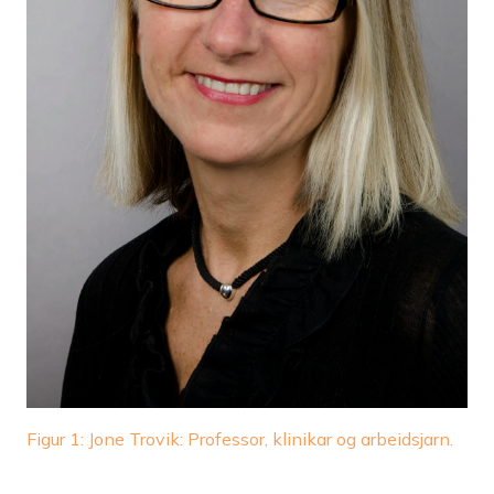
Figur 1: Jone Trovik: Professor, klinikar og arbeidsjarn.