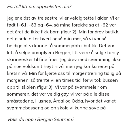
Fortell litt om oppveksten din?
Jeg er eldst av tre søstre, vi er veldig tette i alder. Vi er
født i -61, -63 og -64, så mine foreldre sa at -62 var
det året de ikke fikk barn (figur 2). Min far drev butikk,
det gjorde etter hvert også min mor, så vi var så
heldige at vi kunne få sommerjobb i butikk. Det var
lett å selge paraplyer i Bergen, litt verre å selge fancy
skinnvesker til fine fruer. Jeg drev med svømming, ikke
på noe voldsomt høyt nivå, men jeg konkurrerte på
kretsnivå. Min far kjørte oss til morgentrening tidlig på
morgenen, så trente vi en times tid, før vi tok bussen
opp til skolen (figur 3). Vi var på svømmeleir om
sommeren, det var veldig gøy, vi var på alle disse
småstedene, Husnes, Årdal og Odda, hvor det var et
svømmebasseng og en skole vi kunne sove på.
Vaks du opp i Bergen Sentrum?