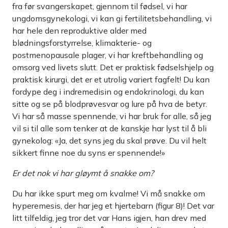
fra før svangerskapet, gjennom til fødsel, vi har
ungdomsgynekologi, vi kan gi fertilitetsbehandling, vi
har hele den reproduktive alder med
blødningsforstyrrelse, klimakterie- og
postmenopausale plager, vi har kreftbehandling og
omsorg ved livets slutt. Det er praktisk fødselshjelp og
praktisk kirurgi, det er et utrolig variert fagfelt! Du kan
fordype deg i indremedisin og endokrinologi, du kan
sitte og se på blodprøvesvar og lure på hva de betyr.
Vi har så masse spennende, vi har bruk for alle, så jeg
vil si til alle som tenker at de kanskje har lyst til å bli
gynekolog: «Ja, det syns jeg du skal prøve. Du vil helt
sikkert finne noe du syns er spennende!»
Er det nok vi har gløymt å snakke om?
Du har ikke spurt meg om kvalme! Vi må snakke om
hyperemesis, der har jeg et hjertebarn (figur 8)! Det var
litt tilfeldig, jeg tror det var Hans igjen, han drev med