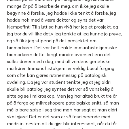
mange år på å bearbeide meg, om ikke jeg skulle
begynne å forske. Jeg hadde ikke tenkt å forske, jeg
hadde nok med å være doktor og syns det var
kjempefint! Til slutt sa hun «Nå har jeg et prosjekt, og
jeg tror du vil like det.» Jeg tenkte at jeg kunne jo prøve,
og så fikk jeg stipend på det prosjektet om
biomarkører. Det var helt enkle immunhistokjemiske
biomarkører dette, langt mindre avansert enn det
«alle» driver med i dag, med all verdens genetiske
markører. Immunohistokjemi er veldig basal farging
som ofte kan gjøres rutinemessig på patologisk
avdeling. Da jeg var student tenkte jeg at jeg aldri
skulle bli patolog, jeg syntes det var så vanskelig å
sitte og se i mikroskop. Men jeg har altså brukt tre år
på å farge og mikroskopere patologiske snitt, så man
må jo bare spise i seg ting man har sagt at man aldri
skal gjøre! Det er det som er så fascinerende med
medisin; nesten alt du gjør blir interessant, når du får