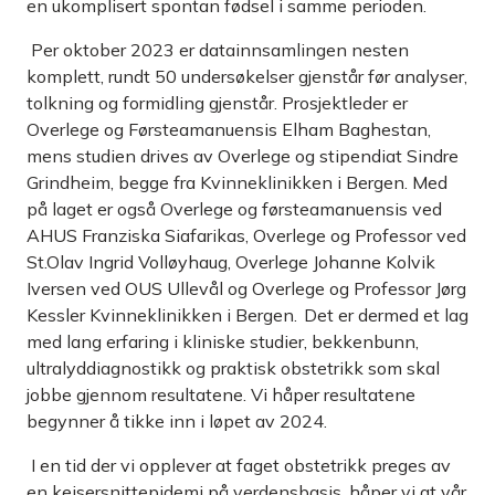
en ukomplisert spontan fødsel i samme perioden.
Per oktober 2023 er datainnsamlingen nesten
komplett, rundt 50 undersøkelser gjenstår før analyser,
tolkning og formidling gjenstår. Prosjektleder er
Overlege og Førsteamanuensis Elham Baghestan,
mens studien drives av Overlege og stipendiat Sindre
Grindheim, begge fra Kvinneklinikken i Bergen. Med
på laget er også Overlege og førsteamanuensis ved
AHUS Franziska Siafarikas, Overlege og Professor ved
St.Olav Ingrid Volløyhaug, Overlege Johanne Kolvik
Iversen ved OUS Ullevål og Overlege og Professor Jørg
Kessler Kvinneklinikken i Bergen. Det er dermed et lag
med lang erfaring i kliniske studier, bekkenbunn,
ultralyddiagnostikk og praktisk obstetrikk som skal
jobbe gjennom resultatene. Vi håper resultatene
begynner å tikke inn i løpet av 2024.
I en tid der vi opplever at faget obstetrikk preges av
en keisersnittepidemi på verdensbasis, håper vi at vår