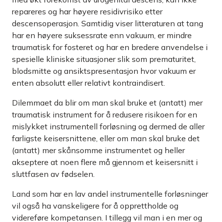
repareres og har høyere residivrisiko etter
descensoperasjon. Samtidig viser litteraturen at tang
har en høyere suksessrate enn vakuum, er mindre
traumatisk for fosteret og har en bredere anvendelse i
spesielle kliniske situasjoner slik som prematuritet,
blodsmitte og ansiktspresentasjon hvor vakuum er
enten absolutt eller relativt kontraindisert.
Dilemmaet da blir om man skal bruke et (antatt) mer
traumatisk instrument for å redusere risikoen for en
mislykket instrumentell forløsning og dermed de aller
farligste keisersnittene, eller om man skal bruke det
(antatt) mer skånsomme instrumentet og heller
akseptere at noen flere må gjennom et keisersnitt i
sluttfasen av fødselen.
Land som har en lav andel instrumentelle forløsninger
vil også ha vanskeligere for å opprettholde og
videreføre kompetansen. I tillegg vil man i en mer og