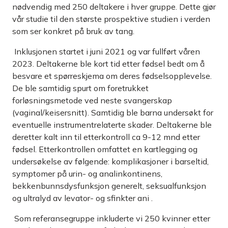
nødvendig med 250 deltakere i hver gruppe. Dette gjør
vår studie til den største prospektive studien i verden
som ser konkret på bruk av tang.
Inklusjonen startet i juni 2021 og var fullført våren
2023. Deltakerne ble kort tid etter fødsel bedt om å
besvare et spørreskjema om deres fødselsopplevelse.
De ble samtidig spurt om foretrukket
forløsningsmetode ved neste svangerskap
(vaginal/keisersnitt). Samtidig ble barna undersøkt for
eventuelle instrumentrelaterte skader. Deltakerne ble
deretter kalt inn til etterkontroll ca 9-12 mnd etter
fødsel. Etterkontrollen omfattet en kartlegging og
undersøkelse av følgende: komplikasjoner i barseltid,
symptomer på urin- og analinkontinens,
bekkenbunnsdysfunksjon generelt, seksualfunksjon
og ultralyd av levator- og sfinkter ani .
Som referansegruppe inkluderte vi 250 kvinner etter