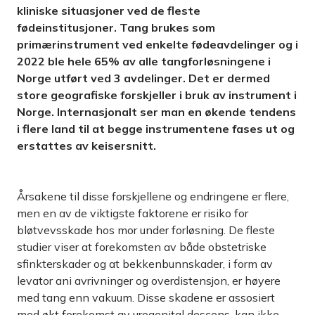
kliniske situasjoner ved de fleste
fødeinstitusjoner. Tang brukes som
primærinstrument ved enkelte fødeavdelinger og i
2022 ble hele 65% av alle tangforløsningene i
Norge utført ved 3 avdelinger. Det er dermed
store geografiske forskjeller i bruk av instrument i
Norge. Internasjonalt ser man en økende tendens
i flere land til at begge instrumentene fases ut og
erstattes av keisersnitt.
Årsakene til disse forskjellene og endringene er flere,
men en av de viktigste faktorene er risiko for
bløtvevsskade hos mor under forløsning. De fleste
studier viser at forekomsten av både obstetriske
sfinkterskader og at bekkenbunnskader, i form av
levator ani avrivninger og overdistensjon, er høyere
med tang enn vakuum. Disse skadene er assosiert
med økt forekomst av urogenital descens, kan ikke