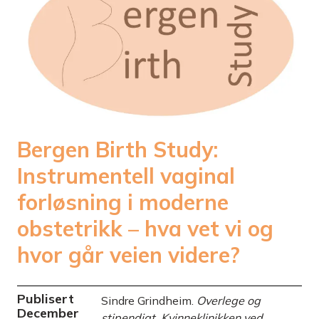
Bergen Birth Study:
Instrumentell vaginal
forløsning i moderne
obstetrikk – hva vet vi og
hvor går veien videre?
Publisert
Sindre Grindheim.
Overlege og
December
stipendiat, Kvinneklinikken ved