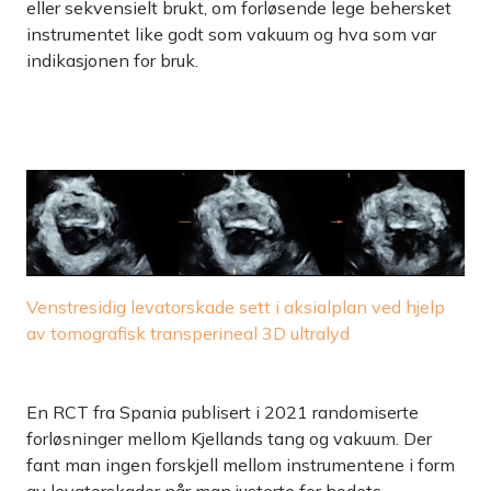
eller sekvensielt brukt, om forløsende lege behersket
instrumentet like godt som vakuum og hva som var
indikasjonen for bruk.
Venstresidig levatorskade sett i aksialplan ved hjelp
av tomografisk transperineal 3D ultralyd
En RCT fra Spania publisert i 2021 randomiserte
forløsninger mellom Kjellands tang og vakuum. Der
fant man ingen forskjell mellom instrumentene i form
av levatorskader når man justerte for hodets