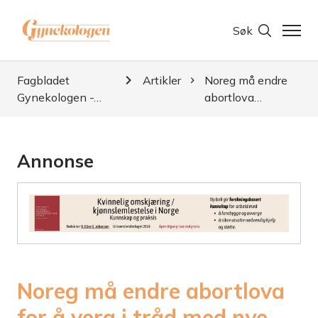
Søk
Fagbladet
Artikler
Noreg må endre
Gynekologen -…
abortlova…
Annonse
Noreg må endre abortlova
for å vera i tråd med nye