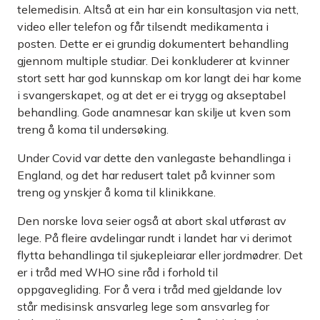
telemedisin. Altså at ein har ein konsultasjon via nett,
video eller telefon og får tilsendt medikamenta i
posten. Dette er ei grundig dokumentert behandling
gjennom multiple studiar. Dei konkluderer at kvinner
stort sett har god kunnskap om kor langt dei har kome
i svangerskapet, og at det er ei trygg og akseptabel
behandling. Gode anamnesar kan skilje ut kven som
treng å koma til undersøking.
Under Covid var dette den vanlegaste behandlinga i
England, og det har redusert talet på kvinner som
treng og ynskjer å koma til klinikkane.
Den norske lova seier også at abort skal utførast av
lege. På fleire avdelingar rundt i landet har vi derimot
flytta behandlinga til sjukepleiarar eller jordmødrer. Det
er i tråd med WHO sine råd i forhold til
oppgavegliding. For å vera i tråd med gjeldande lov
står medisinsk ansvarleg lege som ansvarleg for