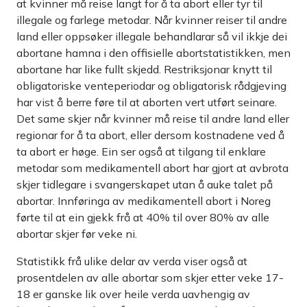
at kvinner må reise langt for å ta abort eller tyr til
illegale og farlege metodar. Når kvinner reiser til andre
land eller oppsøker illegale behandlarar så vil ikkje dei
abortane hamna i den offisielle abortstatistikken, men
abortane har like fullt skjedd. Restriksjonar knytt til
obligatoriske venteperiodar og obligatorisk rådgjeving
har vist å berre føre til at aborten vert utført seinare.
Det same skjer når kvinner må reise til andre land eller
regionar for å ta abort, eller dersom kostnadene ved å
ta abort er høge. Ein ser også at tilgang til enklare
metodar som medikamentell abort har gjort at avbrota
skjer tidlegare i svangerskapet utan å auke talet på
abortar. Innføringa av medikamentell abort i Noreg
førte til at ein gjekk frå at 40% til over 80% av alle
abortar skjer før veke ni.
Statistikk frå ulike delar av verda viser også at
prosentdelen av alle abortar som skjer etter veke 17-
18 er ganske lik over heile verda uavhengig av