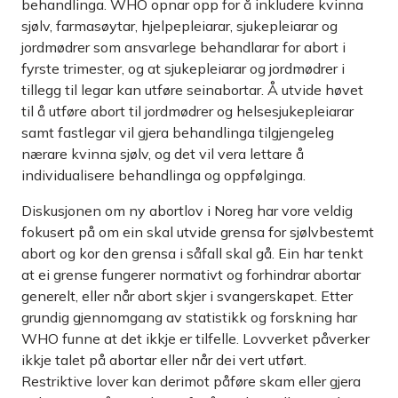
behandlinga. WHO opnar opp for å inkludere kvinna
sjølv, farmasøytar, hjelpepleiarar, sjukepleiarar og
jordmødrer som ansvarlege behandlarar for abort i
fyrste trimester, og at sjukepleiarar og jordmødrer i
tillegg til legar kan utføre seinabortar. Å utvide høvet
til å utføre abort til jordmødrer og helsesjukepleiarar
samt fastlegar vil gjera behandlinga tilgjengeleg
nærare kvinna sjølv, og det vil vera lettare å
individualisere behandlinga og oppfølginga.
Diskusjonen om ny abortlov i Noreg har vore veldig
fokusert på om ein skal utvide grensa for sjølvbestemt
abort og kor den grensa i såfall skal gå. Ein har tenkt
at ei grense fungerer normativt og forhindrar abortar
generelt, eller når abort skjer i svangerskapet. Etter
grundig gjennomgang av statistikk og forskning har
WHO funne at det ikkje er tilfelle. Lovverket påverker
ikkje talet på abortar eller når dei vert utført.
Restriktive lover kan derimot påføre skam eller gjera