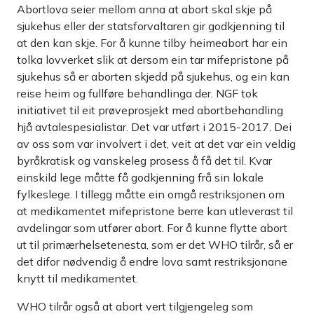
Abortlova seier mellom anna at abort skal skje på
sjukehus eller der statsforvaltaren gir godkjenning til
at den kan skje. For å kunne tilby heimeabort har ein
tolka lovverket slik at dersom ein tar mifepristone på
sjukehus så er aborten skjedd på sjukehus, og ein kan
reise heim og fullføre behandlinga der. NGF tok
initiativet til eit prøveprosjekt med abortbehandling
hjå avtalespesialistar. Det var utført i 2015-2017. Dei
av oss som var involvert i det, veit at det var ein veldig
byråkratisk og vanskeleg prosess å få det til. Kvar
einskild lege måtte få godkjenning frå sin lokale
fylkeslege. I tillegg måtte ein omgå restriksjonen om
at medikamentet mifepristone berre kan utleverast til
avdelingar som utfører abort. For å kunne flytte abort
ut til primærhelsetenesta, som er det WHO tilrår, så er
det difor nødvendig å endre lova samt restriksjonane
knytt til medikamentet.
WHO tilrår også at abort vert tilgjengeleg som