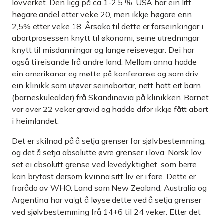
lovverket. Den ligg på ca 1-2,5 %. USA har ein litt
høgare andel etter veke 20, men ikkje høgare enn
2,5% etter veke 18. Årsaka til dette er forseinkingar i
abortprosessen knytt til økonomi, seine utredningar
knytt til misdanningar og lange reisevegar. Dei har
også tilreisande frå andre land. Mellom anna hadde
ein amerikanar eg møtte på konferanse og som driv
ein klinikk som utøver seinabortar, nett hatt eit barn
(barneskulealder) frå Skandinavia på klinikken. Barnet
var over 22 veker gravid og hadde difor ikkje fått abort
i heimlandet.
Det er skilnad på å setja grenser for sjølvbestemming,
og det å setja absolutte øvre grenser i lova. Norsk lov
set ei absolutt grense ved levedyktighet, som berre
kan brytast dersom kvinna sitt liv er i fare. Dette er
fraråda av WHO. Land som New Zealand, Australia og
Argentina har valgt å løyse dette ved å setja grenser
ved sjølvbestemming frå 14+6 til 24 veker. Etter det