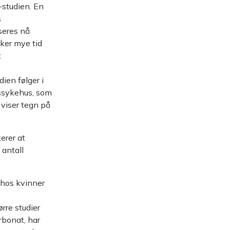
-studien. En
s
seres nå
uker mye tid
t
ien følger i
ssykehus, som
viser tegn på
erer at
 antall
 hos kvinner
rre studier
rbonat, har