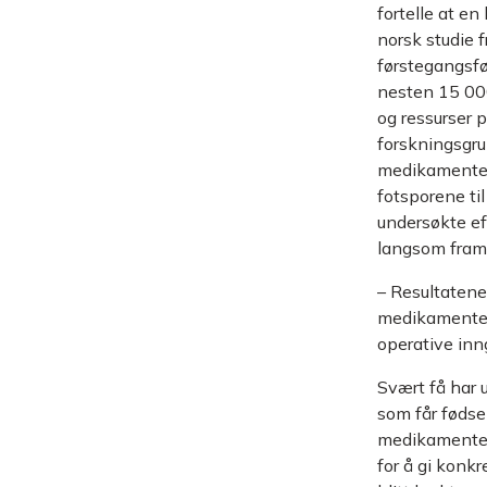
fortelle at e
norsk studie f
førstegangsfø
nesten 15 000 
og ressurser 
forskningsgru
medikamentene
fotsporene t
undersøkte ef
langsom framg
– Resultatene
medikamentet 
operative inng
Svært få har
som får fødse
medikamentene
for å gi konkr