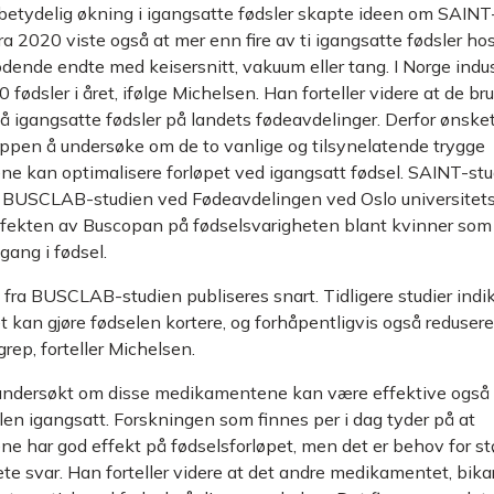
n betydelig økning i igangsatte fødsler skapte ideen om SAINT
ra 2020 viste også at mer enn fire av ti igangsatte fødsler ho
dende endte med keisersnitt, vakuum eller tang. I Norge indu
fødsler i året, ifølge Michelsen. Han forteller videre at de br
på igangsatte fødsler på landets fødeavdelinger. Derfor ønske
ppen å undersøke om de to vanlige og tilsynelatende trygge
 kan optimalisere forløpet ved igangsatt fødsel. SAINT-stud
il BUSCLAB-studien ved Fødeavdelingen ved Oslo universitet
fekten av Buscopan på fødselsvarigheten blant kvinner som 
ang i fødsel.
 fra BUSCLAB-studien publiseres snart. Tidligere studier indik
kan gjøre fødselen kortere, og forhåpentligvis også redusere
rep, forteller Michelsen.
 undersøkt om disse medikamentene kan være effektive også
len igangsatt. Forskningen som finnes per i dag tyder på at
 har god effekt på fødsels­forløpet, men det er behov for stø
ete svar. Han forteller videre at det andre medikamentet, bika