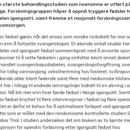
n største behandlingsstudien som noensinne er utført p
rge. Forskningsgruppen håper å oppnå tryggere fødsler 
elen igangsatt, samt fremme et nasjonalt forskningssa
lsomsorgen.
v fødsel gjøres når det anses som mindre risikabelt for mor og
en enn å fortsette svanger­skapet. Et økende antall studier ha
rdeler ved igangsatt fødsel sammenlignet med å avvente spo
 Grunner til å sette fødselen i gang omfatter blant annet diabe
andlet svangerskapsdiabetes, svangerskaps­forgiftning, over
for tidlig vann­avgang, veksthemming hos fosteret, tvillings
 Økende alder blant fødende samt flere med medisinske tilstan
har i tillegg til endrede retningslinjer bidratt til en økning i 
es. Nå blir mer enn hver fjerde fødsel i Norge igangsatt. Samt
v fødsel knyttet til flere intervensjoner i fødsel og flere opera
Det er derfor et behov for å optimalisere forløpet ved igangsat
tte som er målet med den randomiserte kontrollerte studien
labor Trial. I studien undersøkes det om bruken av to kjente 
sjansen for operativ forløsning etter igangsatt fødsel hos