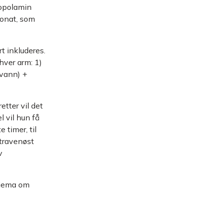
copolamin
bonat, som
t inkluderes.
hver arm: 1)
tvann) +
etter vil det
l vil hun få
 timer, til
ntravenøst
v
skjema om