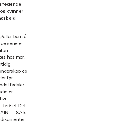
å fødende
hos kvinner
marbeid
/eller barn å
r de senere
ntan
tes hos mor,
tidig
vangerskap og
der før
andel fødsler
idig er
tive
t fødsel. Det
 SAINT – SAfe
medikamenter