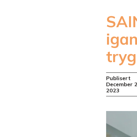
SAIN
igan
try
Publisert
December 2
2023