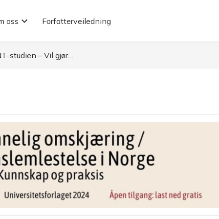
m oss
Forfatterveiledning
T-studien – Vil gjør…