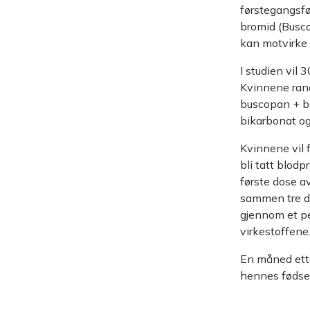
førstegangsf
bromid (Busco
kan motvirke 
I studien vil
Kvinnene rand
buscopan + bi
bikarbonat og
Kvinnene vil f
bli tatt blodp
første dose av
sammen tre do
gjennom et per
virkestoffene
En måned ette
hennes fødsel