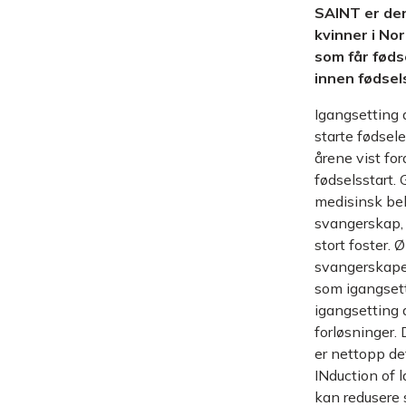
SAINT er de
kvinner i No
som får føds
innen fødse
Igangsetting a
starte fødsel
årene vist fo
fødselsstart.
medisinsk beh
svangerskap, 
stort foster.
svangerskapet 
som igangsett
igangsetting a
forløsninger. 
er nettopp de
INduction of 
kan redusere 