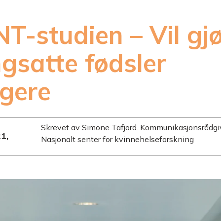
T-studien – Vil gjø
gsatte fødsler
ggere
Skrevet av Simone Tafjord. Kommunikasjons­rådgi
1,
Nasjonalt senter for kvinnehelseforskning