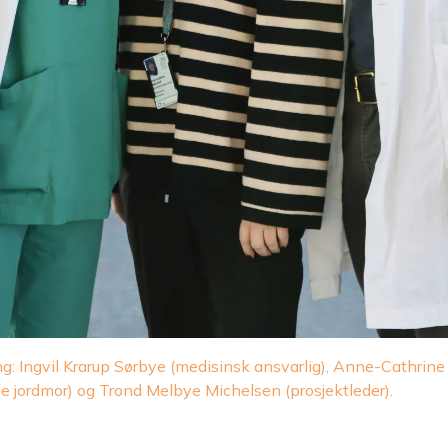
ng: Ingvil Krarup Sørbye (medisinsk ansvarlig), Anne-Cathrine
e jordmor) og Trond Melbye Michelsen (prosjektleder).