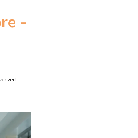
re ­
ver ved