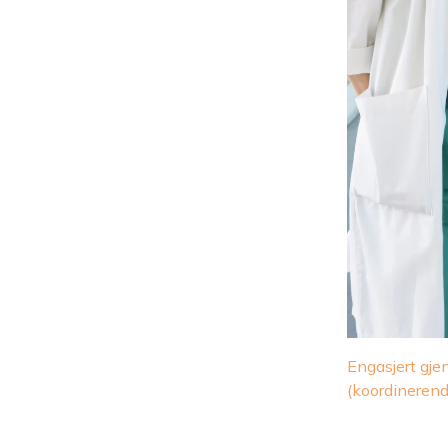
Engasjert gje
(koordinerend