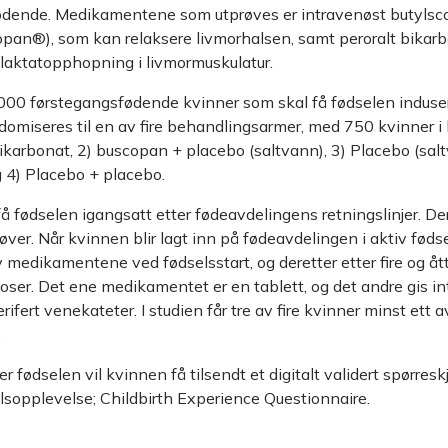
ødende. Medikamentene som utprøves er intravenøst butyls
pan®), som kan relaksere livmorhalsen, samt peroralt bikar
laktatopphopning i livmormuskulatur.
 3000 førstegangsfødende kvinner som skal få fødselen induser
omiseres til en av fire behandlingsarmer, med 750 kvinner i 
karbonat, 2) buscopan + placebo (saltvann), 3) Placebo (sal
 4) Placebo + placebo.
å fødselen igangsatt etter fødeavdelingens retnings­linjer. Der
røver. Når kvinnen blir lagt inn på fødeavdelingen i aktiv fødse
 medikamentene ved fødselsstart, og deretter etter fire og åtte
ser. Det ene medikamentet er en tablett, og det andre gis i
ifert venekateter. I studien får tre av fire kvinner minst ett a
.
r fødselen vil kvinnen få tilsendt et digitalt validert spørre
sopplevelse; Childbirth Experience Questionnaire.