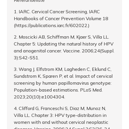
Referanseliste
1. IARC. Cervical Cancer Screening, IARC
Handbooks of Cancer Prevention Volume 18
(https://publications.iarc.fr/602022.)
2. Moscicki AB, Schiffman M, Kjaer S, Villa LL.
Chapter 5: Updating the natural history of HPV
and anogenital cancer. Vaccine. 2006;24(Suppl.
3):S42-S51.
3. Wang J, Elfstrom KM, Lagheden C, Eklund C,
Sundstrom K, Sparen P, et al. Impact of cervical
screening by human papillomavirus genotype:
Population-based estimations. PLoS Med.
2023;20(10):e1004304.
4. Clifford G, Franceschi S, Diaz M, Munoz N,
Villa LL. Chapter 3: HPV type-distribution in
women with and without cervical neoplastic