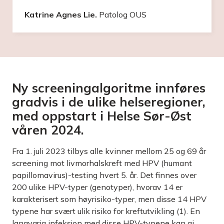
Katrine Agnes Lie.
Patolog OUS
Ny screeningalgoritme innføres
gradvis i de ulike helseregioner,
med oppstart i Helse Sør-Øst
våren 2024.
Fra 1. juli 2023 tilbys alle kvinner mellom 25 og 69 år
screening mot livmorhalskreft med HPV (humant
papillomavirus)-testing hvert 5. år. Det finnes over
200 ulike HPV-typer (genotyper), hvorav 14 er
karakterisert som høyrisiko-typer, men disse 14 HPV
typene har svært ulik risiko for kreftutvikling (1). En
langvarig infeksjon med disse HPV-typene kan gi