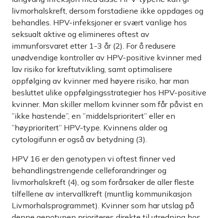
livmorhalskreft, dersom forstadiene ikke oppdages og
behandles. HPV-infeksjoner er svært vanlige hos
seksualt aktive og elimineres oftest av
immunforsvaret etter 1-3 år (2). For å redusere
unødvendige kontroller av HPV-positive kvinner med
lav risiko for kreftutvikling, samt optimalisere
oppfølging av kvinner med høyere risiko, har man
besluttet ulike oppfølgingsstrategier hos HPV-positive
kvinner. Man skiller mellom kvinner som får påvist en
”ikke hastende”, en ”middelsprioritert” eller en
”høyprioritert” HPV-type. Kvinnens alder og
cytologifunn er også av betydning (3).
HPV 16 er den genotypen vi oftest finner ved
behandlingstrengende celleforandringer og
livmorhalskreft (4), og som forårsaker de aller fleste
tilfellene av intervallkreft (muntlig kommunikasjon
Livmorhalsprogrammet). Kvinner som har utslag på
denne genotypen prioriteres direkte til utredning hos