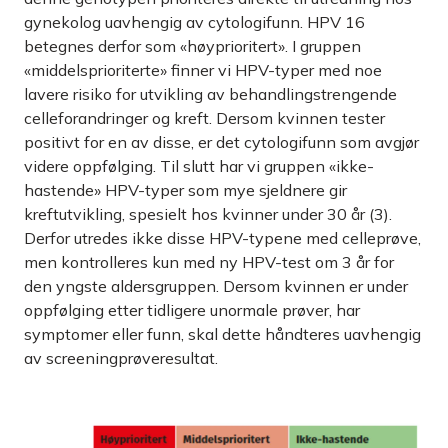
gynekolog uavhengig av cytologifunn. HPV 16
betegnes derfor som «høyprioritert». I gruppen
«middelsprioriterte» finner vi HPV-typer med noe
lavere risiko for utvikling av behandlingstrengende
celleforandringer og kreft. Dersom kvinnen tester
positivt for en av disse, er det cytologifunn som avgjør
videre oppfølging. Til slutt har vi gruppen «ikke-
hastende» HPV-typer som mye sjeldnere gir
kreftutvikling, spesielt hos kvinner under 30 år (3).
Derfor utredes ikke disse HPV-typene med celleprøve,
men kontrolleres kun med ny HPV-test om 3 år for
den yngste aldersgruppen. Dersom kvinnen er under
oppfølging etter tidligere unormale prøver, har
symptomer eller funn, skal dette håndteres uavhengig
av screeningprøveresultat.