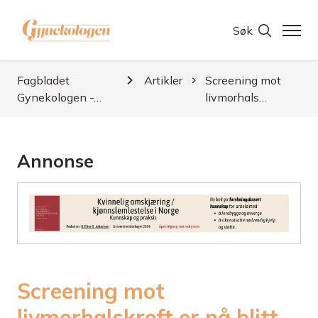
Søk
Fagbladet
Artikler
Screening mot
Gynekologen -…
livmorhals…
Annonse
Screening mot
livmorhalskreft er nå blitt