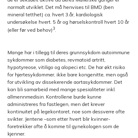
normalt utviklet. Det må henvises til BMD (ben
mineral tetthet) ca. hvert 3.år, kardiologisk
undersøkelse hvert. 5 år og hørselskontroll hvert 10 år
3
(eller før ved behov)
.
Mange har i tillegg til deres grunnsykdom autoimmune
sykdommer som diabetes, revmatoid artritt,
hypotyreose, vitiligo og alopeci etc. De har økt risiko
for hjertesykdommer, ikke bare kongenitte, men også
for utvikling av dissekerende aortasykdommer. Det
kan bli samarbeid med mange spesialiteter inkl.
allmennmedisin. Kontrollene burde kunne
administreres fra fastlegen, men det krever
kontinuitet på legekontoret, noe som dessverre ofte
svikter. Jentene –som etter hvert blir kvinner-
foretrekker ofte å komme til gynekologen som de
kjenner.