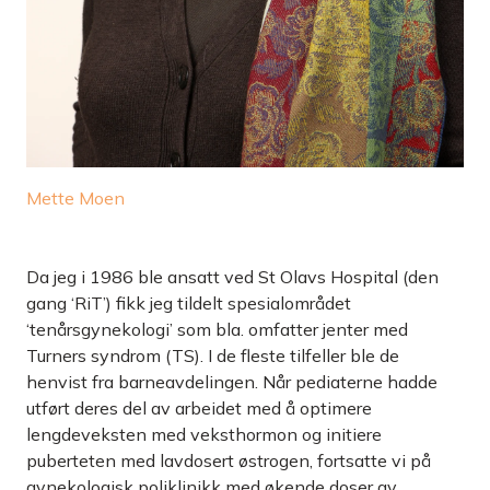
Mette Moen
Da jeg i 1986 ble ansatt ved St Olavs Hospital (den
gang ‘RiT’) fikk jeg tildelt spesialområdet
‘tenårsgynekologi’ som bla. omfatter jenter med
Turners syndrom (TS). I de fleste tilfeller ble de
henvist fra barneavdelingen. Når pediaterne hadde
utført deres del av arbeidet med å optimere
lengdeveksten med veksthormon og initiere
puberteten med lavdosert østrogen, fortsatte vi på
gynekologisk poliklinikk med økende doser av