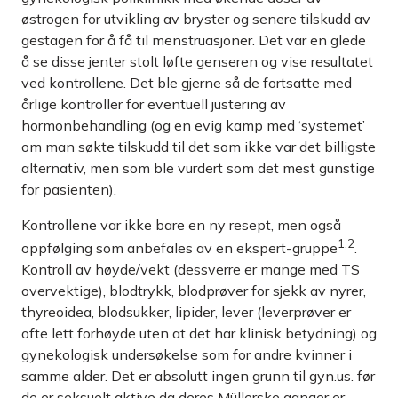
østrogen for utvikling av bryster og senere tilskudd av
gestagen for å få til menstruasjoner. Det var en glede
å se disse jenter stolt løfte genseren og vise resultatet
ved kontrollene. Det ble gjerne så de fortsatte med
årlige kontroller for eventuell justering av
hormonbehandling (og en evig kamp med ‘systemet’
om man søkte tilskudd til det som ikke var det billigste
alternativ, men som ble vurdert som det mest gunstige
for pasienten).
Kontrollene var ikke bare en ny resept, men også
1,2
oppfølging som anbefales av en ekspert-gruppe
.
Kontroll av høyde/vekt (dessverre er mange med TS
overvektige), blodtrykk, blodprøver for sjekk av nyrer,
thyreoidea, blodsukker, lipider, lever (leverprøver er
ofte lett forhøyde uten at det har klinisk betydning) og
gynekologisk undersøkelse som for andre kvinner i
samme alder. Det er absolutt ingen grunn til gyn.us. før
de er seksuelt aktive da deres Müllerske ganger er