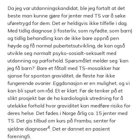
Da jeg var utdanningskandidat, ble jeg fortalt at det
beste man kunne gjøre for jenter med TS var å søke
uføretrygd for dem. Det er heldigvis ikke tilfelle i dag.
Med tidlig diagnose (i fosterliv, som nyfødte, som barn)
og tidlig behandling kan de ikke bare oppnå pen
høyde og få normal pubertetsutvikling, de kan også
utvikle seg normalt psyko-sosialt-seksuelt med
utdanning og parforhold. Spørsmålet melder seg ‘kan
jeg få barn?’ Bare et fåtall med TS-mosaikker har
sjanse for spontan graviditet, de fleste har ikke
fungerende ovarier. Eggdonasjon er en mulighet, og vi
kan bli spurt om råd. Et er klart. Før de tenker på et
slikt prosjekt bør de ha kardiologisk utredning for å
utelukke forhold hvor graviditet kan medføre risiko for
deres helse. Det fødes i Norge årlig ca. 15 jenter med
TS. Det gis tilbud om kurs på Frambu, senter for
4
sjeldne diagnoser
. Det er dannet en pasient
forening5.