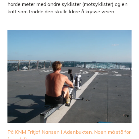
harde møter med andre syklister (motsyklister) og en
katt som trodde den skulle klare å krysse veien.
På KNM Fritjof Nansen i Adenbukten. Noen må stå for