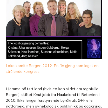
Lokalkomite Bergen 2012: En fin gjeng som laget en
strålende kongress.
Hjemme på tørt land (hvis en kan si det om regnfulle
Bergen) skiftet Knut jobb fra Haukeland til Betanien i
2010. Ikke lenger forstyrrende byråkrati, ØH- eller
nattarbeid, men gynekologisk poliklinikk og dagkirurgi.