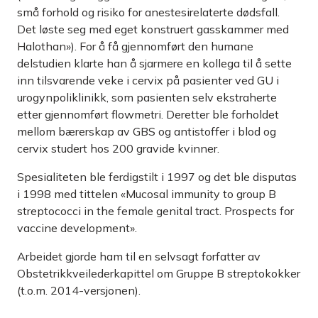
små forhold og risiko for anestesirelaterte dødsfall.
Det løste seg med eget konstruert gasskammer med
Halothan»). For å få gjennomført den humane
delstudien klarte han å sjarmere en kollega til å sette
inn tilsvarende veke i cervix på pasienter ved GU i
urogynpoliklinikk, som pasienten selv ekstraherte
etter gjennomført flowmetri. Deretter ble forholdet
mellom bærerskap av GBS og antistoffer i blod og
cervix studert hos 200 gravide kvinner.
Spesialiteten ble ferdigstilt i 1997 og det ble disputas
i 1998 med tittelen «Mucosal immunity to group B
streptococci in the female genital tract. Prospects for
vaccine development».
Arbeidet gjorde ham til en selvsagt forfatter av
Obstetrikkveileder­kapittel om Gruppe B streptokokker
(t.o.m. 2014-versjonen).