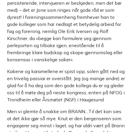
persisterende, intervjueren er beskjeden, men det bør
med) – det er Jone som ringes når gode råd er som
dyrest! I forenings­sammenheng fremhever han to
gode kolleger som har nedlagt et betydelig arbeid for
fag og forening, nemlig Ole Erik Iversen og Rolf
Kirschner, da «begge kan formulere seg gjennom
perleporten og tilbake igjen, enestående til å
frembringe klare budskap og skape gjennomslag eller
konsensus i vanskelige saker».
Kakene og karamellene er spist opp, solen gått ned og
en trivelig passiar er overstått. Jeg (og mange andre) er
glad for å ha deg som den gode kollega du er og gleder
oss til å møte deg på neste kongress, enten på NFOG i
Trondheim eller Årsmøtet (NGF) i Haugesund.
Men vi glemte å snakke om BRANN....Til det kan sies
at det ikke gjør så mye. Knut er den bergenseren som
engasjerer seg minst i laget, og har aldri vært på Brann