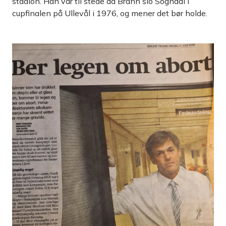
stadion. Han var til stede da Brann slo Sogndal i
cupfinalen på Ullevål i 1976, og mener det bør holde.