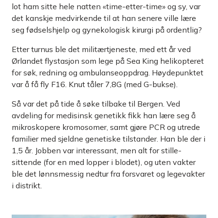
lot ham sitte hele natten «time-etter-time» og sy, var
det kanskje med­virkende til at han senere ville lære
seg fødselshjelp og gyneko­logisk kirurgi på ordentlig?
Etter turnus ble det militærtjeneste, med ett år ved
Ørlandet flystasjon som lege på Sea King helikopteret
for søk, redning og ambulanseoppdrag. Høydepunktet
var å få fly F16. Knut tåler 7,8G (med G-bukse).
Så var det på tide å søke tilbake til Bergen. Ved
avdeling for medisinsk genetikk fikk han lære seg å
mikroskopere kromo­somer, samt gjøre PCR og utrede
familier med sjeldne genetiske tilstander. Han ble der i
1,5 år. Jobben var interessant, men alt for stille­
sittende (for en med lopper i blodet), og uten vakter
ble det lønnsmessig nedtur fra forsvaret og legevakter
i distrikt.