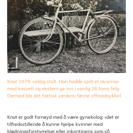
Knut 1979, veldig stolt. Han hadde spilt et racernav
med kassett og ­ekstern gir inn i vanlig 26 toms felg.
Dermed ble det faktisk verdens første ­offroadsykkel.
Knut er godt fornøyd med å være gynekolog: «det er
tilfreds­stillende å kunne hjelpe kvinner med
blødningsforstyrrelser eller inkontinens som så