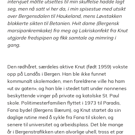
intervjuet måtte utsettes til min skuffelse hadde lagt
seg, men nå satt vi her da, i min spisestue med utsikt
over Bergensdalen til Haukeland, mens Løvstakken
blokkerte sikten til Betanien. Hvit dame (Bergensk
marsipankremkake) fra meg og Lakriskonfekt fra Knut
utgjorde fredspipen og fikk samtale og mimring i
gang.
Den rødhåret, særdeles aktive Knut (født 1959) vokste
opp på Landås i Bergen. Han ble ikke funnet
kommunalt skolemoden, men foreldrene ville ha ham
«ut av gaten», og han ble i stedet tatt under nonnenes
beskyttende vinger på private og katolske St. Paul
skole. Politimesterfamilien flyttet i 1973 til Paradis,
Fana bydel (Bergens Bærum), og Knut startet da sin
daglige rutine med å sykle fra Fana til skolen, og
senere til universitet og arbeidsplass. Det ble mange
år i Bergenstrafikken uten alvorlige uhell, tross et par