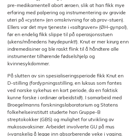
pre-medikamentell abort æraen, slik at han fikk mye
erfaring med palpering og instrumentering av gravide
uteri på «cysten» (en omskrivning for ab.prov-stuen).
Ellers var det mye tjeneste i «saltgruven» (ØH-gynpol),
før en endelig fikk slippe til på operasjonsstuen
(ukens/månedens høydepunkt!). Knut er mer kirurg enn
indre­medisiner og ble raskt flink til å håndtere alle
instrumenter tilhørende fødselshjelp og
kvinnesykdommer.
På slutten av sin spesialiseringsperiode fikk Knut en
D-stilling (fordypningsstilling, en luksus som fantes
ved norske sykehus en kort periode, da en faktisk
kunne forske i ordinær arbeidstid!). I samarbeid med
Broegelmanns forskningslaboratorium og Statens
folkehelseinstitutt studerte han Gruppe-B
streptokokker (GBS) og mulighet for utvikling av
mukosavaksiner. Arbeidet involverte GU på mus
(«vanskelig å legge inn absorberende veke i vagina,