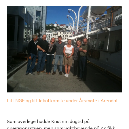
Litt NGF og litt lokal komite under Årsmøte i Arendal.
Som overlege hadde Knut sin dagtid på
operasjonsstuen, men som vakthavende på KK fikk