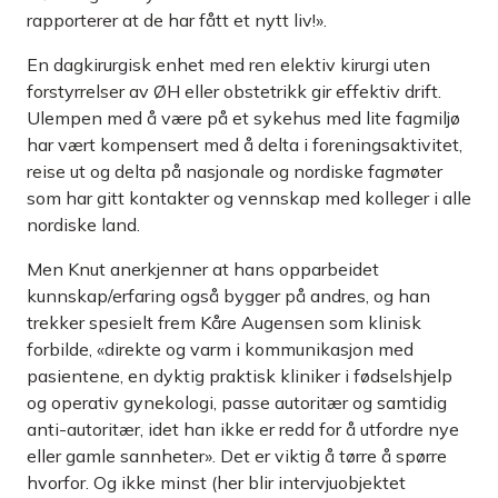
rapporterer at de har fått et nytt liv!».
En dagkirurgisk enhet med ren elektiv kirurgi uten
forstyrrelser av ØH eller obstetrikk gir effektiv drift.
Ulempen med å være på et sykehus med lite fagmiljø
har vært kompensert med å delta i foreningsaktivitet,
reise ut og delta på nasjonale og nordiske fagmøter
som har gitt kontakter og vennskap med kolleger i alle
nordiske land.
Men Knut anerkjenner at hans opparbeidet
kunnskap/erfaring også bygger på andres, og han
trekker spesielt frem Kåre Augensen som klinisk
forbilde, «direkte og varm i kommunikasjon med
pasientene, en dyktig praktisk kliniker i fødselshjelp
og operativ gynekologi, passe autoritær og samtidig
anti-autoritær, idet han ikke er redd for å utfordre nye
eller gamle sannheter». Det er viktig å tørre å spørre
hvorfor. Og ikke minst (her blir intervjuobjektet