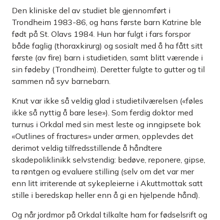
Den kliniske del av studiet ble gjennomført i
Trondheim 1983-86, og hans første barn Katrine ble
født på St. Olavs 1984. Hun har fulgt i fars forspor
både faglig (thoraxkirurg) og sosialt med å ha fått sitt
første (av fire) barn i studietiden, samt blitt værende i
sin fødeby (Trondheim). Deretter fulgte to gutter og til
sammen nå syv barnebarn.
Knut var ikke så veldig glad i studietilværelsen («føles
ikke så nyttig å bare lese»). Som ferdig doktor med
turnus i Orkdal med sin mest leste og inngipsete bok
«Outlines of fractures» under armen, opplevdes det
derimot veldig tilfredsstillende å håndtere
skadepoliklinikk selvstendig: bedøve, reponere, gipse,
ta røntgen og evaluere stilling (selv om det var mer
enn litt irriterende at sykepleierne i Akuttmottak satt
stille i beredskap heller enn å gi en hjelpende hånd).
Og når jordmor på Orkdal tilkalte ham for fødselsrift og