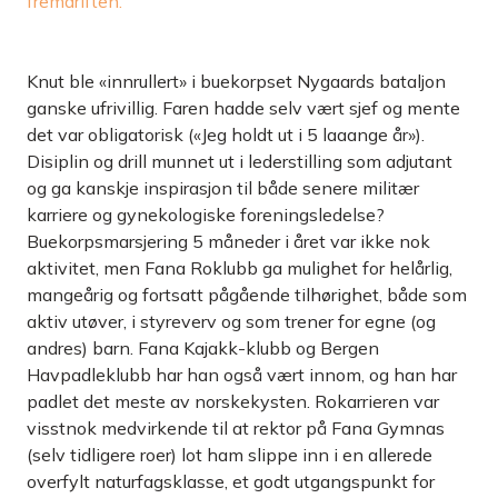
fremdriften.
Knut ble «innrullert» i buekorpset Nygaards bataljon
ganske ufrivillig. Faren hadde selv vært sjef og mente
det var obliga­torisk («Jeg holdt ut i 5 laaange år»).
Disiplin og drill munnet ut i lederstilling som adjutant
og ga kanskje inspirasjon til både senere militær
karriere og gynekologiske foreningsledelse?
Buekorps­marsjering 5 måneder i året var ikke nok
aktivitet, men Fana Roklubb ga mulighet for helårlig,
mangeårig og fortsatt pågående tilhørighet, både som
aktiv utøver, i styreverv og som trener for egne (og
andres) barn. Fana Kajakk-klubb og Bergen
Havpadleklubb har han også vært innom, og han har
padlet det meste av norskekysten. Rokarrieren var
visstnok medvirkende til at rektor på Fana Gymnas
(selv tidligere roer) lot ham slippe inn i en allerede
overfylt naturfagsklasse, et godt utgangspunkt for