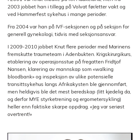
2003 jobbet han i tillegg på Volvat før/etter vakt og
ved Hammerfest sykehus i mange perioder.
Fra 2004 var han på IVF-seksjonen og på seksjon for
generell gynekologi, tidvis med seksjonsansvar.
I 2009-2010 jobbet Knut flere perioder med Marinens
fremskutte traumeteam i Adenbukten. Krigskirurgikurs,
etablering av operasjons­stue på fregatten Fridtjof
Nansen, klarering av mannskap som «walking
bloodbank» og inspeksjon av ulike potensielle
transittsykehus langs Afrikakysten ble gjennomført,
men heldigvis ble det mest beredskap (litt kjedelig da,
og derfor MYE styrke­trening og ergometersykling)
heller enn faktiske skarpe oppdrag. «Jeg var seriøst
overtrent!»