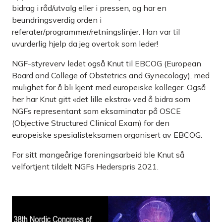
bidrag i råd/utvalg eller i pressen, og har en
beundringsverdig orden i
referater/programmer/retningslinjer. Han var til
uvurderlig hjelp da jeg overtok som leder!
NGF-styreverv ledet også Knut til EBCOG (European
Board and College of Obstetrics and Gynecology), med
mulighet for å bli kjent med europeiske kolleger. Også
her har Knut gitt «det lille ekstra» ved å bidra som
NGFs representant som eksaminator på OSCE
(Objective Structured Clinical Exam) for den
europeiske spesialisteksamen organisert av EBCOG.
For sitt mangeårige foreningsarbeid ble Knut så
velfortjent tildelt NGFs Hederspris 2021.