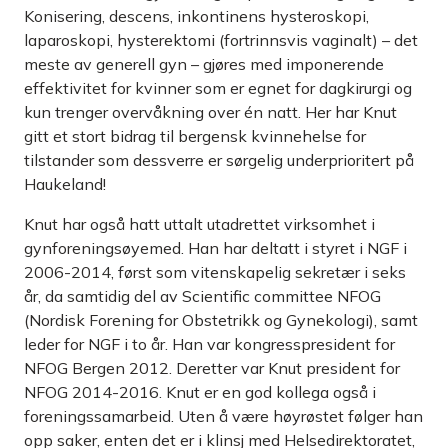
Konisering, descens, inkontinens hysteroskopi,
laparoskopi, hysterektomi (fortrinnsvis vaginalt) – det
meste av generell gyn – gjøres med imponerende
effektivitet for kvinner som er egnet for dagkirurgi og
kun trenger over­våkning over én natt. Her har Knut
gitt et stort bidrag til bergensk kvinnehelse for
tilstander som dessverre er sørgelig underprioritert på
Haukeland!
Knut har også hatt uttalt utadrettet virksomhet i
gynforeningsøyemed. Han har deltatt i styret i NGF i
2006-2014, først som vitenskapelig sekretær i seks
år, da samtidig del av Scientific committee NFOG
(Nordisk Forening for Obstetrikk og Gyneko­logi), samt
leder for NGF i to år. Han var kongresspresident for
NFOG Bergen 2012. Deretter var Knut president for
NFOG 2014-2016. Knut er en god kollega også i
foreningssamarbeid. Uten å være høyrøstet følger han
opp saker, enten det er i klinsj med Helsedirektoratet,