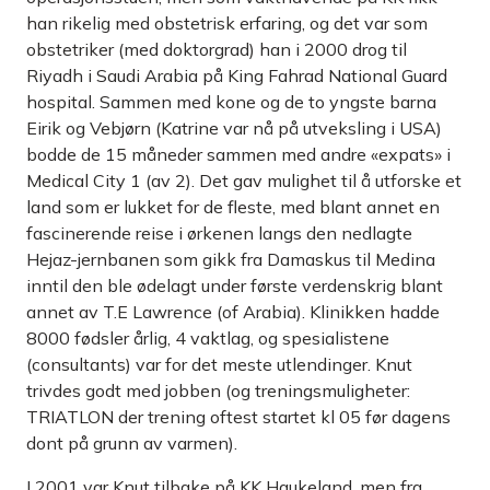
han rikelig med obstetrisk erfaring, og det var som
obstetriker (med doktorgrad) han i 2000 drog til
Riyadh i Saudi Arabia på King Fahrad National Guard
hospital. Sammen med kone og de to yngste barna
Eirik og Vebjørn (Katrine var nå på utveksling i USA)
bodde de 15 måneder sammen med andre «expats» i
Medical City 1 (av 2). Det gav mulighet til å utforske et
land som er lukket for de fleste, med blant annet en
fascinerende reise i ørkenen langs den nedlagte
Hejaz-jernbanen som gikk fra Damaskus til Medina
inntil den ble ødelagt under første verdenskrig blant
annet av T.E Lawrence (of Arabia). Klinikken hadde
8000 fødsler årlig, 4 vaktlag, og spesialistene
(consultants) var for det meste utlendinger. Knut
trivdes godt med jobben (og treningsmuligheter:
TRIATLON der trening oftest startet kl 05 før dagens
dont på grunn av varmen).
I 2001 var Knut tilbake på KK Haukeland, men fra