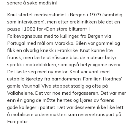
senere å søke medisin!
Knut startet medisinstudiet i Bergen i 1979 (samtidig
som intervjueren), men etter preklinikken ble det en
pause i 1982 for «Den store bilturen» i
Folkevognsbuss med to kullinger, fra Bergen via
Portugal med mål om Marokko. Bilen var gammel og
fikk en alvorlig knekk i Frankrike. Knut kunne lite
fransk, men lærte at «fissure bloc de moteur» betyr
sprekk i motorblokken, som også betyr «game over».
Det løste seg med ny motor. Knut var vant med
ustabile kjøretøy fra barndommen. Familien Hordnes’
gamle ­Vauxhall Viva stoppet stadig og ofte på
Vallaheiene. Det var noe med forgasseren. Det var mer
enn én gang de måtte hentes og ­kjøres av farens
gode kolleger i politiet. Det var dessverre ikke like lett
å mobilisere ordensmakten som reservetransport på
Europatur...