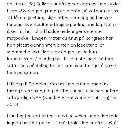
en liten (1,5t) fjelløpetur på Løvstakken før han sykler
hjem. «Syklingen gir meg en mental så vel som fysisk
utblåsning». Roing skjer oftest mandag og kanskje
torsdag, eventuelt med kajakkpadling onsdag. Det er
ikke rart han alltid hadde avdelingens største
matpakke i lunsjen. Møter du Knut på kongress har
han oftest gjennomført enten en joggetur eller
svømmehalløkt i løpet av dagen, og da kan
kongresslunsj/-middag bli litt i minste laget, så han
setter pris på deling fra oss som ikke trenger å spise
hele porsjonen.
I tillegg til Betanienjobb har han etter mange års
bidrag som sakkyndig fått fast ansettelse som intern
sakkyndig i NPE (Norsk Pasientskadeerstatning) fra
2019.
Han har fortsatt sitt gutteaktige vesen, men den røde
luggen har fått (bittelitt) gråstenk. Han er på sitt 6. år